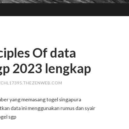
ciples Of data
gp 2023 lengkap
WCHL17395.THEZENWEB.COM
mber yang memasang togel singapura
an data ini menggunakan rumus dan syair
ogel sgp