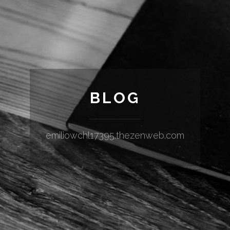
BLOG
emiliowchl17395.thezenweb.com