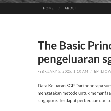
HOME
ABOUT
SKIP TO CONTENT
The Basic Prin
pengeluaran s
FEBRUARY 5, 2025, 1:10 AM
/
EMILIO
Data Keluaran SGP Dari beberapa su
mengatakan metode untuk memanfaatk
singapore. Terdapat perbedaan dari t